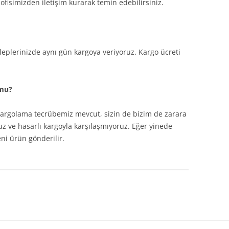
 ofisimizden iletişim kurarak temin edebilirsiniz.
aleplerinizde aynı gün kargoya veriyoruz. Kargo ücreti
.
rmu?
kargolama tecrübemiz mevcut, sizin de bizim de zarara
 ve hasarlı kargoyla karşılaşmıyoruz. Eğer yinede
eni ürün gönderilir.