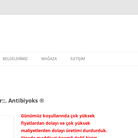
BELGELERIMIZ
MAĞAZA
İLETIŞIM
::.
Antibiyoks ®
Günümüz koşullarında çok yüksek
fiyatlardan dolayı ve çok yüksek
maliyetlerden dolayı üretimi durdurduk.
Yinede maddiyat önemli değil bizim