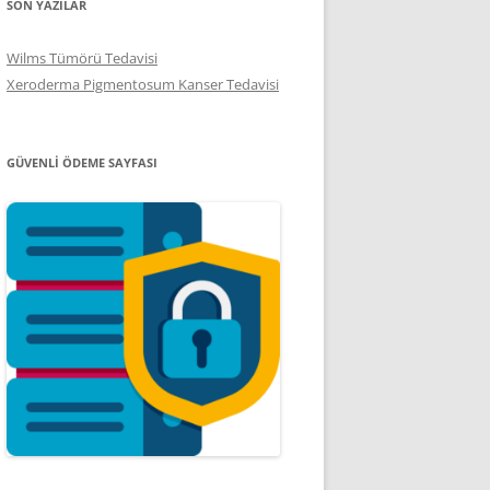
SON YAZILAR
Wilms Tümörü Tedavisi
Xeroderma Pigmentosum Kanser Tedavisi
GÜVENLI ÖDEME SAYFASI