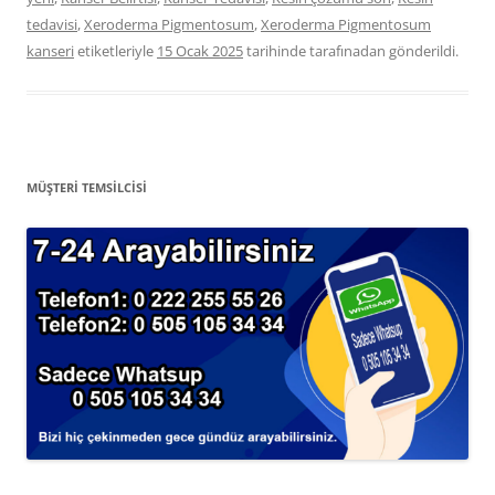
tedavisi
,
Xeroderma Pigmentosum
,
Xeroderma Pigmentosum
kanseri
etiketleriyle
15 Ocak 2025
tarihinde
tarafınadan gönderildi.
MÜŞTERİ TEMSİLCİSİ