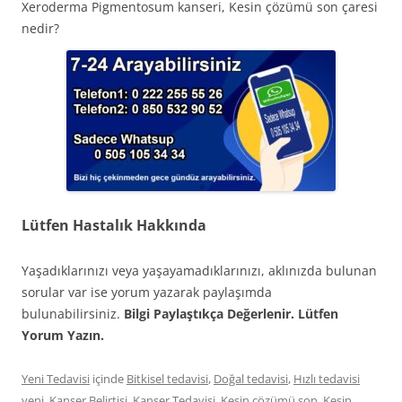
Xeroderma Pigmentosum kanseri, Kesin çözümü son çaresi
nedir?
Lütfen Hastalık Hakkında
Yaşadıklarınızı veya yaşayamadıklarınızı, aklınızda bulunan
sorular var ise yorum yazarak paylaşımda
bulunabilirsiniz.
Bilgi Paylaştıkça Değerlenir. Lütfen
Yorum Yazın.
Yeni Tedavisi
içinde
Bitkisel tedavisi
,
Doğal tedavisi
,
Hızlı tedavisi
yeni
,
Kanser Belirtisi
,
Kanser Tedavisi
,
Kesin çözümü son
,
Kesin