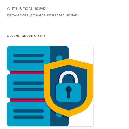
Wilms Tümörü Tedavisi
Xeroderma Pigmentosum Kanser Tedavisi
GÜVENLI ÖDEME SAYFASI